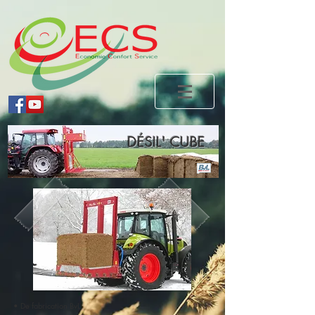
DÉSIL' CUBE
• De fabrication BvL