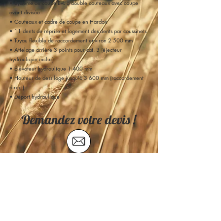
• Système de coupe BvL à double couteaux avec coupe
avant divisée
• Couteaux et cadre de coupe en Hardox
• 11 dents de reprise et logement des dents par coussinets
• Tuyau flexible de raccordement environ 2 500 mm
• Attelage arrière 3 points pour cat. 3 (éjecteur
hydraulique inclus)
• Elévateur hydraulique 1 400 mm
• Hauteur de dessilage jusqu'à 3 600 mm (raccordement
direct)
• Déport hydraulique
Demandez votre devis !
SARL ECS -
3 rue André Citroën
SAINT MACAIRE EN MAUGES
49450 SÈVREMOINE FRANCE
Tél :
09 75 34 00 14
Port :
06 69 39 33 29
/ SAV :
06 21 88 55 79
Mail :
a.barreau@ecs49.com
(Nettoyage logettes et avicole)